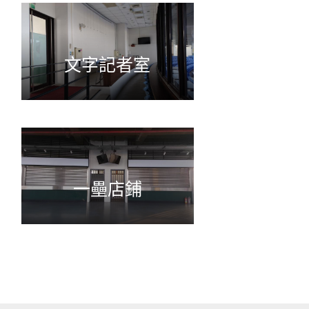
文字記者室
一壘店鋪