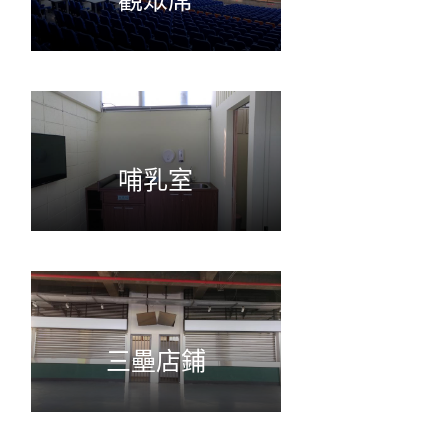
哺乳室
三壘店鋪