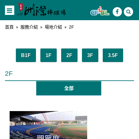
首頁
服務介紹
場地介紹
2F
B1F
1F
2F
3F
3.5F
2F
全部
觀眾席