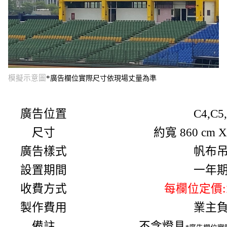
模擬示意圖
*
廣告欄位實際尺寸依現場丈量為準
廣告位置
C4,C5
尺寸
約寬
860 cm 
廣告樣式
帆布
設置期間
一年
收費方式
每欄位定
價
製作費用
業主
備註
不含燈具