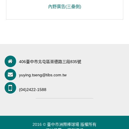
內野廣告(三壘側)
406臺中市北屯區崇德路三段835號
yuying.tseng@tibs.com.tw
(04)2422-1588
2016 © 臺中市洲際棒球場 版權所有