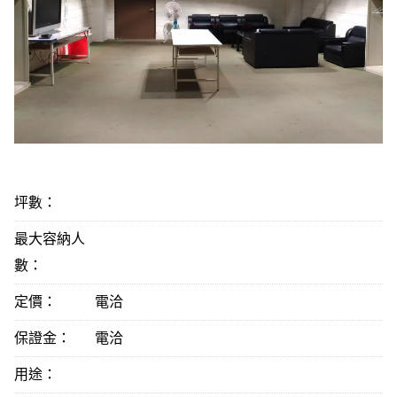
坪數：
最大容納人
數：
定價：
電洽
保證金：
電洽
用途：