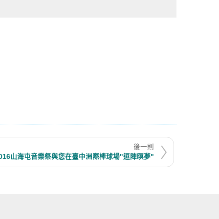
後一則
2016山海屯音樂祭與您在臺中洲際棒球場"逗陣暝夢"