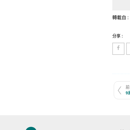
轉載自 :
分享 :
前
9