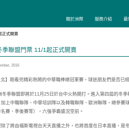
關於洲際
服務介紹
最
1起正式開賣
6冬季聯盟門票 11/1起正式開賣
mber, 2016
/1台北】剛看完精彩熱鬧的中華職棒總冠軍賽，球迷朋友們是否已
亞洲冬季聯盟即將於11月25日於台中火熱開打。進入第四屆的
，加上中職聯隊、中華培訓隊以及韓職聯隊、歐洲聯隊，總參賽球
排名賽、季後賽等），六強爭霸盛況空前。
盟除了將由福斯電視台天天直播之外，也將首度在日本直播，是