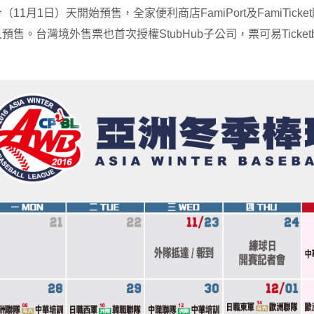
（11月1日）天開始預售，全家便利商店FamiPort及FamiTic
預售。台灣境外售票也首次授權StubHub子公司，票可易Ticke